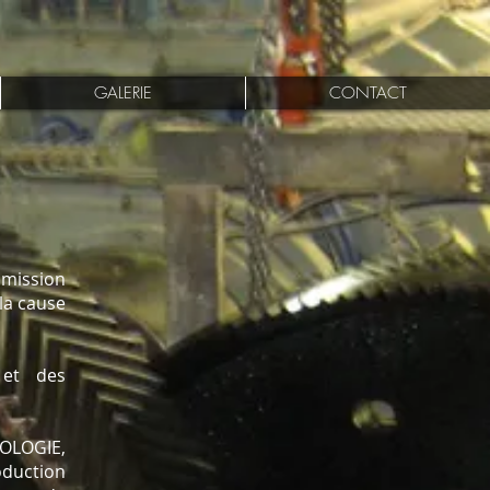
GALERIE
CONTACT
smission
la cause
 et des
NOLOGIE,
oduction