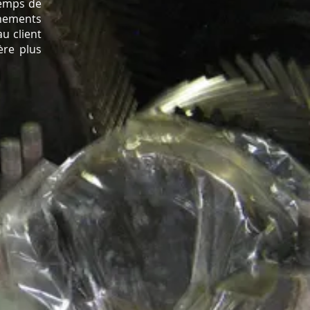
temps de
înements
u client
ère plus