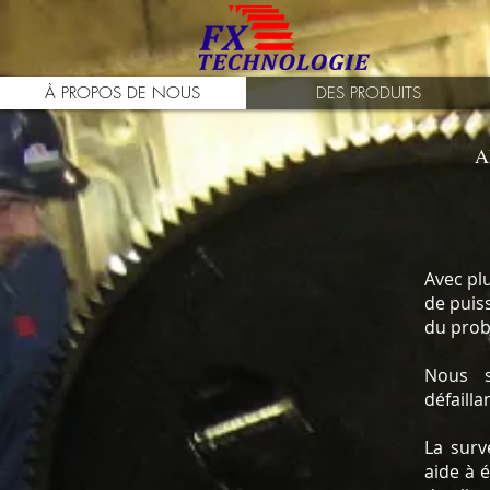
À PROPOS DE NOUS
DES PRODUITS
A
Avec pl
de puis
du prob
Nous s
défailla
La surv
aide à 