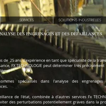
SERVICES
SOLUTIONS INDUSTRIELLES
NALYSE DES ENGRENAGES ET DES DÉFAILLANCES
us de 25 ans d'expérience en tant que spécialiste de la tran
sance, FX TECHNOLOGIE peut déterminer très précisément 
lème!
ommes spécialisés dans l'analyse des engrenages
nces.
eillance de l'état, combinée à d'autres services Fx TECH
éviter des perturbations potentiellement graves dans la pr