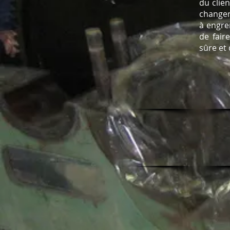
du clie
changer
à engre
de fair
sûre et 