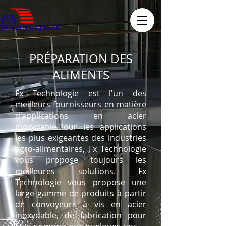
PRÉPARATION DES
ALIMENTS
Fx Technologie est l'un des
meilleurs fournisseurs en matière
d'applications en acier
inoxydable.Pour les applications
les plus exigeantes des industries
agro-alimentaires, Fx Technologie
vous propose toujours les
meilleures solutions. Fx
Technologie vous propose une
large gamme de produits à partir
de convoyeurs à vis en acier
inoxydable, de fabrication pour