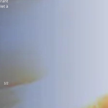
urant
let à
1/2