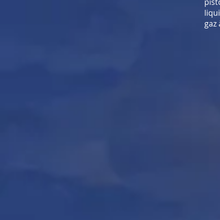
pist
liqu
gaz 
<
>