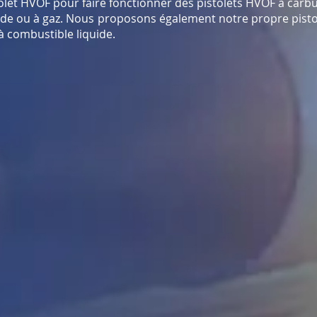
olet HVOF pour faire fonctionner des pistolets HVOF à carb
ide ou à gaz. Nous proposons également notre propre pisto
à combustible liquide.