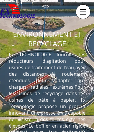
ENVIRONNEMENT ET
RECYCLAGE
Fx TECHNOLOGIE fournit des
réducteurs d'agitation pour
usines de traitement de l'eau avec
des distances de roulement
étendues, pour s'adapter aux
charges radiales extrêmes.Pour
les usines de recyclage dans les
usines de pâte à papier, Fx
Technologie propose un produit
innovant, une presse à vis capable
de résister à des forces externes
élevées. Le boîtier en acier rigide